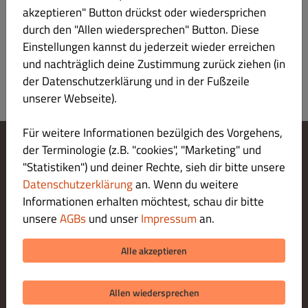
akzeptieren" Button drückst oder wiedersprichen
Stand: July 2022
durch den "Allen wiedersprechen" Button. Diese
Dish Order_B2C_Privacy_V5_July 2022_de
Einstellungen kannst du jederzeit wieder erreichen
und nachträglich deine Zustimmung zurück ziehen (in
der Datenschutzerklärung und in der Fußzeile
unserer Webseite).
Für weitere Informationen bezülgich des Vorgehens,
der Terminologie (z.B. "cookies", "Marketing" und
Cookie-Einstellungen ändern
"Statistiken") und deiner Rechte, sieh dir bitte unsere
Kontaktiere uns
Datenschutzerklärung
an. Wenn du weitere
Datenschutzerklärung
Informationen erhalten möchtest, schau dir bitte
Allgemeine Geschäftsbedingungen
unsere
AGBs
und unser
Impressum
an.
Impressum
ZAHLUNGSARTEN BEI ABHOLUNG
Alle akzeptieren
Allen wiedersprechen