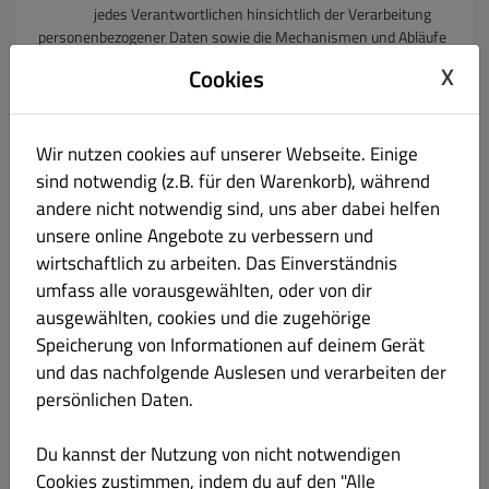
jedes Verantwortlichen hinsichtlich der Verarbeitung
personenbezogener Daten sowie die Mechanismen und Abläufe
für die Ausübung der Betroffenenrechte
X
Cookies
ergeben (Artikel 26 Abs. 2 DSGVO),
(g) das Recht, eine erteilte Einwilligung jederzeit zu
Wir nutzen cookies auf unserer Webseite. Einige
widerrufen, um eine Datenverarbeitung, die auf Ihrer
Einwilligung beruht, zu unterbinden. Der Widerruf
sind notwendig (z.B. für den Warenkorb), während
hat keinen Einfluss auf die Rechtmäßigkeit der
andere nicht notwendig sind, uns aber dabei helfen
Verarbeitung aufgrund der Einwilligung vor dem Widerruf
unsere online Angebote zu verbessern und
(Widerrufsrecht, Artikel 7 DSGVO), sowie
wirtschaftlich zu arbeiten. Das Einverständnis
umfass alle vorausgewählten, oder von dir
(h) das Recht auf Widerspruch gegen bestimmte
Datenverarbeitungsmaßnahmen (Artikel 21 DSGVO).
ausgewählten, cookies und die zugehörige
Speicherung von Informationen auf deinem Gerät
5.2 Sie haben ferner das Recht, eine Beschwerde bei einer
und das nachfolgende Auslesen und verarbeiten der
Aufsichtsbehörde einzureichen, wenn Sie der Ansicht sind, dass
persönlichen Daten.
die Datenverarbeitung gegen die DSGVO
verstößt (Recht auf Beschwerde bei einer
Aufsichtsbehörde, Artikel 77 DSGVO).
Du kannst der Nutzung von nicht notwendigen
Cookies zustimmen, indem du auf den "Alle