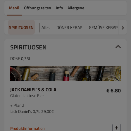
Menü
Öffnungszeiten
Info
Allergene
SPIRITUOSEN
Alles
DÖNER KEBAP
GEMÜSE KEBAP
VE
SPIRITUOSEN
DOSE 0,33L
JACK DANIEL'S & COLA
€ 6.80
Gluten Laktose Eier
+ Pfand
Jack Daniel's 0,7L 29,00€
Produktinformation