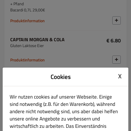
+ Pfand
Bacardi 0,7L 29,00€
Produktinformation
CAPTAIN MORGAN & COLA
€ 6.80
Gluten Laktose Eier
Produktinformation
X
Cookies
HAVANA CLUB & COLA
€ 6.80
Gluten Laktose Eier
+ Pfand
Wir nutzen cookies auf unserer Webseite. Einige
Havana Club 3 0,7L 29,00€
sind notwendig (z.B. für den Warenkorb), während
andere nicht notwendig sind, uns aber dabei helfen
Produktinformation
unsere online Angebote zu verbessern und
wirtschaftlich zu arbeiten. Das Einverständnis
JOHNNIE WALKER & COLA