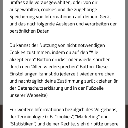
€ 6.80
umfass alle vorausgewählten, oder von dir
Gluten Laktose Eier
ausgewählten, cookies und die zugehörige
+ Pfand
Speicherung von Informationen auf deinem Gerät
Johnnie Walker 0,7L 29,00€
und das nachfolgende Auslesen und verarbeiten der
persönlichen Daten.
Produktinformation
Du kannst der Nutzung von nicht notwendigen
GORDON'S LONDON DRY GIN
€ 6.80
Cookies zustimmen, indem du auf den "Alle
Gluten Laktose Eier
akzeptieren" Button drückst oder wiedersprichen
durch den "Allen wiedersprechen" Button. Diese
Produktinformation
Einstellungen kannst du jederzeit wieder erreichen
und nachträglich deine Zustimmung zurück ziehen (in
der Datenschutzerklärung und in der Fußzeile
unserer Webseite).
Für weitere Informationen bezülgich des Vorgehens,
der Terminologie (z.B. "cookies", "Marketing" und
Cookie-Einstellungen ändern
"Statistiken") und deiner Rechte, sieh dir bitte unsere
Kontaktiere uns